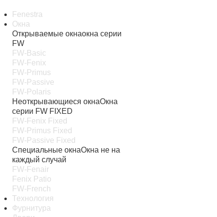
Fenestra
Окна
Открываемые окна
окна серии
FW
FW-Basic
FW-Fenix
FW-Primus
FW-Passive
FW-Polaris
Неоткрывающиеся окна
Окна
серии FW FIXED
FW-Fenix Fixed
FW-Primus Fixed
FW-Passive Fixed
Специальные окна
Окна не на
каждый случай
FW-Fenair
Fenix Patio
FW-French
Технология
Фурнитура