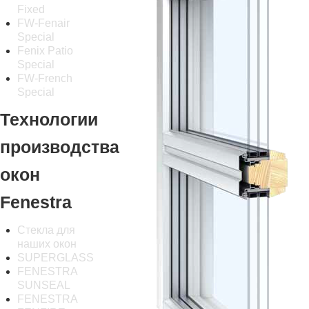
Fixed
FW-Fenair
Special
Fenix Patio
Special
FW-French
Special
Технологии
производства
окон
Fenestra
Стекла для
наших окон
SUPERGLASS
FENESTRA
SUNSEAL
FENESTRA