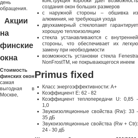
конструкция коробки дает возможность
день
создания окон больших размеров
обращения.
с наружной стороны – обшивка из
алюминия, не требующая ухода
Акции
двухкамерный стеклопакет гарантирует
хорошую теплоизоляцию
на
стекла устанавливаются с внутренней
стороны, что обеспечивает их легкую
финские
замену при необходимости
возможность установки стекла Fenestra
окна
NonFrostTM, не покрывающегося инеем
Стоимость
Primus fixed
финских окон
самая
Класс энергоэффективности: A+
выгодная в
Коэффициент E: 62 - 82
Москве,
Коэффициент теплопередачи U: 0,85 -
1,0
Звукоизоляционные свойства (Rw): 33 -
35 дБ
Звукоизоляционные свойства (Rw + Ctr):
24 - 30 дБ