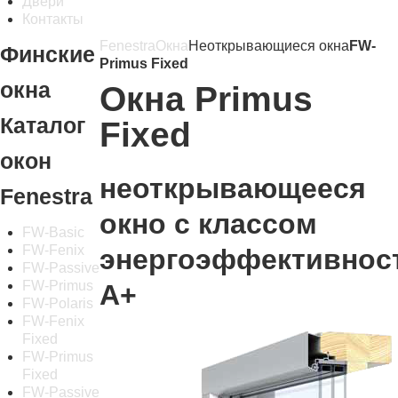
Двери
Контакты
Fenestra
Окна
Неоткрывающиеся окна
FW-
Финские
Primus Fixed
окна
Окна Primus
Каталог
Fixed
окон
неоткрывающееся
Fenestra
окно с классом
FW-Basic
FW-Fenix
энергоэффективнос
FW-Passive
FW-Primus
А+
FW-Polaris
FW-Fenix
Fixed
FW-Primus
Fixed
FW-Passive