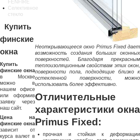
FENFIRE
Селективное
стекло
Купить
финские
Неоткрывающееся окно Primus Fixed дает
окна
возможность создания больших оконных
поверхностей. Благодаря прекрасным
Купить
теплоизоляционным свойствам этих окон,
финские окна
поверхности пола, подходящие близко к
в Москве
остекленной поверхности, можно
можно в
использовать более эффективно.
нашем офисе
Отличительные
или оформив
заявку через
характеристики окна
наш сайт.
Цена на
Primus Fixed:
финские окна
зависит от
прочная и стойкая к деформации
курса валют в