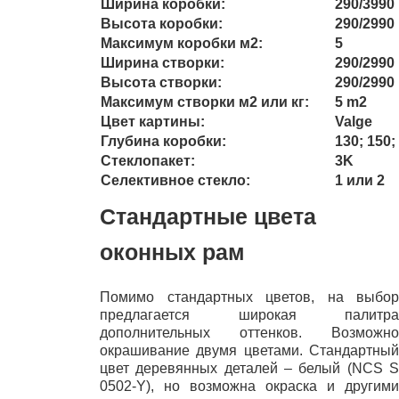
Ширина коробки:
290/3990
Bысота коробки:
290/2990
Mаксимум коробки м2:
5
Ширина створки:
290/2990
Bысота створки:
290/2990
Mаксимум створки м2 или кг:
5 m2
Цвет картины:
Valge
Глубина коробки:
130; 150;
Стеклопакет:
3K
Cелективное стекло:
1 или 2
Стандартные
цвета
оконных рам
Помимо стандартных цветов, на выбор
предлагается широкая палитра
дополнительных оттенков. Возможно
окрашивание двумя цветами. Стандартный
цвет деревянных деталей – белый (NCS S
0502-Y), но возможна окраска и другими